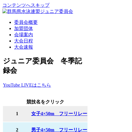
コンテンツへスキップ
委員会概要
加盟団体
会場案内
大会日程
大会速報
ジュニア委員会 冬季記
録会
YouTube LIVEはこちら
競技名をクリック
1
女子4×50m フリーリレー
2
男子4×50m フリーリレー