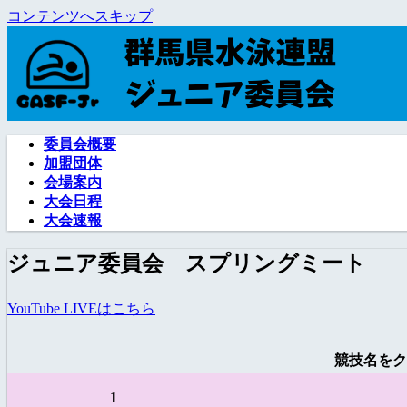
コンテンツへスキップ
委員会概要
加盟団体
会場案内
大会日程
大会速報
ジュニア委員会 スプリングミート
YouTube LIVEはこちら
競技名をク
1